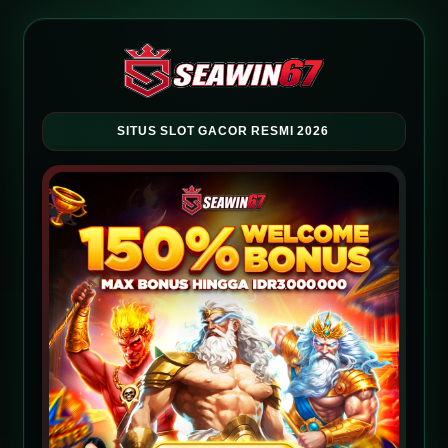
SITUS SLOT GACOR RESMI 2026