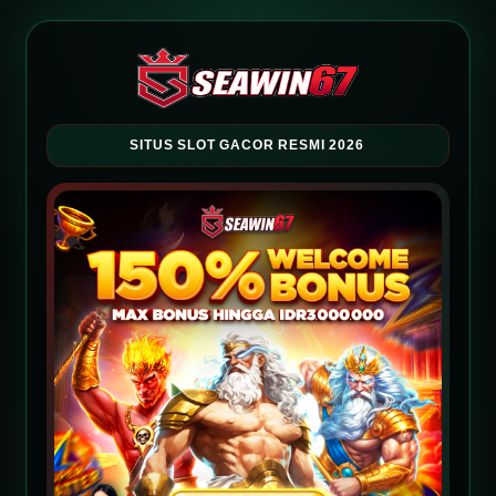
SITUS SLOT GACOR RESMI 2026