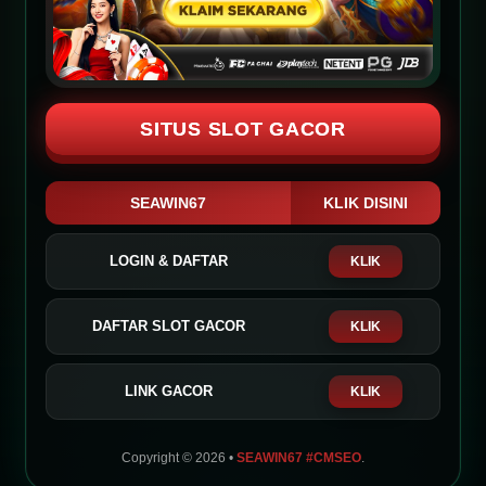
SITUS SLOT GACOR
SEAWIN67
KLIK DISINI
LOGIN & DAFTAR
KLIK
DAFTAR SLOT GACOR
KLIK
LINK GACOR
KLIK
Copyright © 2026 •
SEAWIN67 #CMSEO
.