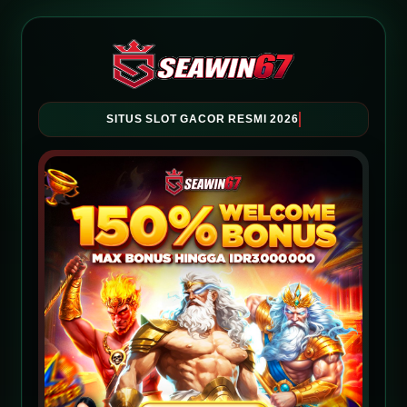
SITUS SLOT GACOR RESMI 2026