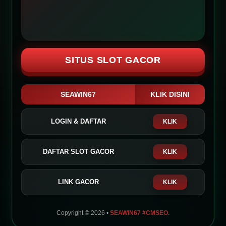
SITUS SLOT GACOR
SEAWIN67
KLIK DISINI
LOGIN & DAFTAR
KLIK
DAFTAR SLOT GACOR
KLIK
LINK GACOR
KLIK
Copyright © 2026 •
SEAWIN67 #CMSEO
.