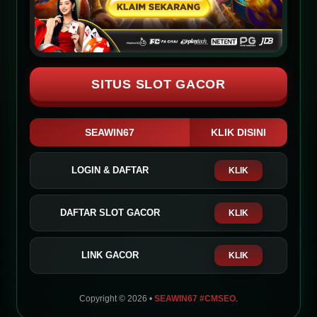
SITUS SLOT GACOR
SEAWIN67
KLIK DISINI
LOGIN & DAFTAR
KLIK
DAFTAR SLOT GACOR
KLIK
LINK GACOR
KLIK
Copyright © 2026 •
SEAWIN67 #CMSEO
.