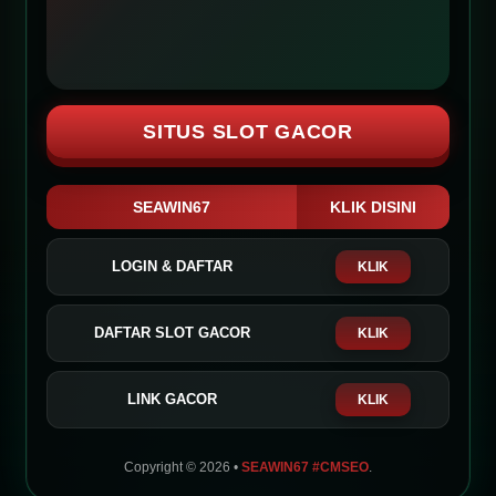
SITUS SLOT GACOR
SEAWIN67
KLIK DISINI
LOGIN & DAFTAR
KLIK
DAFTAR SLOT GACOR
KLIK
LINK GACOR
KLIK
Copyright © 2026 •
SEAWIN67 #CMSEO
.