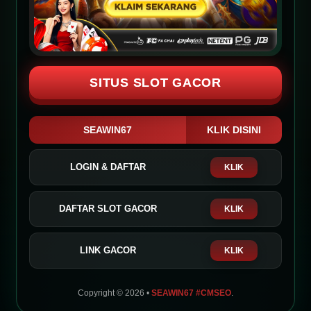
SITUS SLOT GACOR
SEAWIN67
KLIK DISINI
LOGIN & DAFTAR
KLIK
DAFTAR SLOT GACOR
KLIK
LINK GACOR
KLIK
Copyright © 2026 •
SEAWIN67 #CMSEO
.