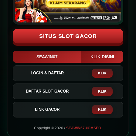
SITUS SLOT GACOR
SEAWIN67
KLIK DISINI
LOGIN & DAFTAR
KLIK
DAFTAR SLOT GACOR
KLIK
LINK GACOR
KLIK
Copyright © 2026 •
SEAWIN67 #CMSEO
.