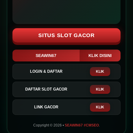
SITUS SLOT GACOR
SEAWIN67
KLIK DISINI
LOGIN & DAFTAR
KLIK
DAFTAR SLOT GACOR
KLIK
LINK GACOR
KLIK
Copyright © 2026 •
SEAWIN67 #CMSEO
.