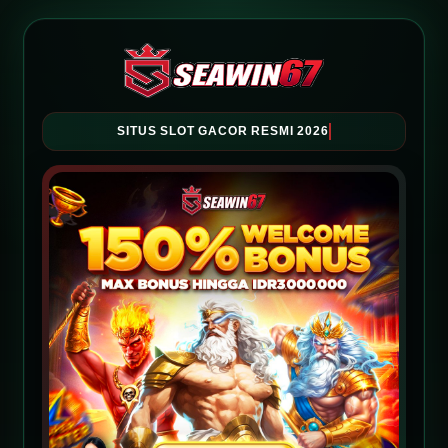
SITUS SLOT GACOR RESMI 2026