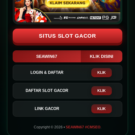
SITUS SLOT GACOR
SEAWIN67
KLIK DISINI
LOGIN & DAFTAR
KLIK
DAFTAR SLOT GACOR
KLIK
LINK GACOR
KLIK
Copyright © 2026 •
SEAWIN67 #CMSEO
.