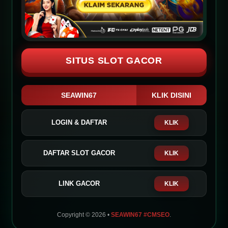
SITUS SLOT GACOR
SEAWIN67
KLIK DISINI
LOGIN & DAFTAR
KLIK
DAFTAR SLOT GACOR
KLIK
LINK GACOR
KLIK
Copyright © 2026 •
SEAWIN67 #CMSEO
.