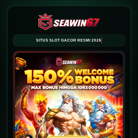
SITUS SLOT GACOR RESMI 2026