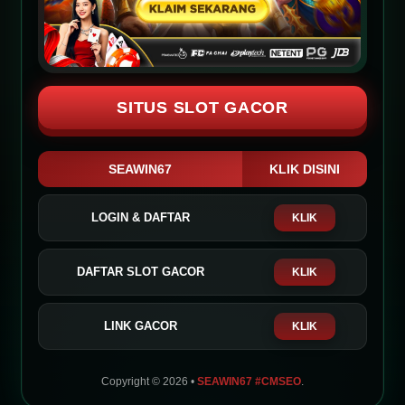
SITUS SLOT GACOR
SEAWIN67
KLIK DISINI
LOGIN & DAFTAR
KLIK
DAFTAR SLOT GACOR
KLIK
LINK GACOR
KLIK
Copyright © 2026 •
SEAWIN67 #CMSEO
.