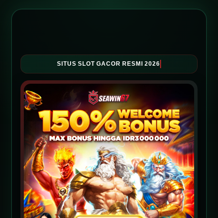
SITUS SLOT GACOR RESMI 2026