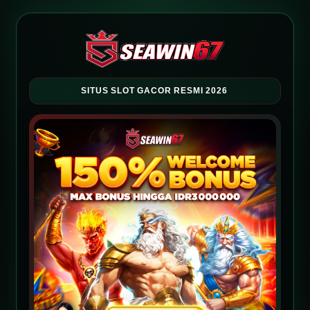
SITUS SLOT GACOR RESMI 2026