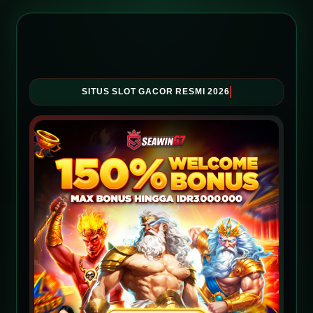
SITUS SLOT GACOR RESMI 2026