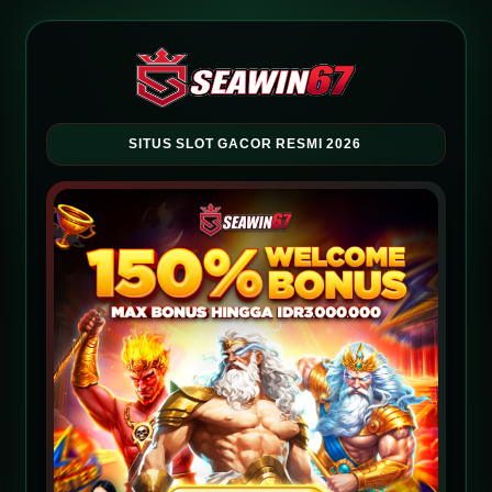
SITUS SLOT GACOR RESMI 2026