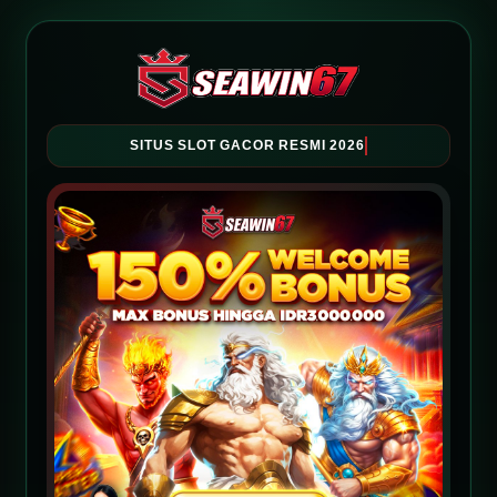
SITUS SLOT GACOR RESMI 2026